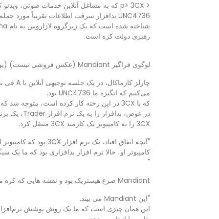
< p> 3CX که به مشاغل آنلاین خدمات صوتی، وی
UNC4736 بدافزار سرقت اطلاعات تقریباً مورد حمله قرار گرفته است.
رهبری دولت کره است.
لوگوی فراگیر Mandiant (عکس فروشی نیست) (یونهاپ)
می‌کنیم که انگیزه ما UNC4736 بود.
که با 3CX در این رخنه کار کرده است، متوجه شد که هکرها به شبکه شرکت حمله نکرده اند.
در عوض، بدافز
3CX را به کامپیوتر یک کارمند 3CX منتقل کرد.
"آنچه اتفاق افتاد، یک نرم افزار 3CX بود که کامپیوتر او را به کار گرفت و یک درپشتی را به کار گرفت.
کامپیوتر او، حالا نرم افزار بدافزاری بود که ما یک سیگ
"
Mandiant صرع هیستریک بود و نقشه هایی که کره مرتکب جرایم سایبری شده بود.
"این Mandiant می بیند.
این همان چیزی است که ما یک روش پوشش نرم‌افزاری 