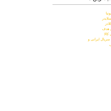
نیا
لایدر
ادز
ن هدف
کالا
ریال ایرانی و