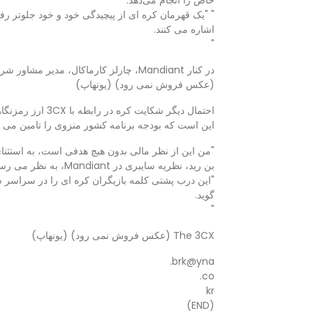
خاص را انجام می‌دهد.
" "یک قهرمان کره ای از پیچیدگی خود و خود جلوتر رفت
اشاره می کنند.
"
در کنار Mandiant، چارلز کارماکال، مدیر مشاور شرکت را نشان می دهد.
(عکس فروش نمی رود) (یونهاپ)
احتمال دیگر شکایت
این است که بودجه برنامه کشور منزوی را تامین می ک
"من این از نظر مالی بدون هیچ هدفی است، به استثنای
بن رید، نظریه سایبری در Mandiant، به نظر می رسد که زنجیره نرم افزار فرصت طلب است.
"این درب پشتی کلمه بازیگران کره ای را در سراسر 
گوید.
"
The 3CX (عکس فروش نمی رود) (یونهاپ)
brk@yna.
co.
kr
(END)