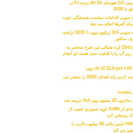
(دومین LD) هیوندای 24 tln برنده EV در
 با 2030
 جنوبی اقدامات سیاست همسایگی خوب
برای آفریقا انجام می دهد
کره جنوبی 13.5 تریلیون وون با 2030 تراشه،
ری، سکتور
(3rd LD) کره شمالی این طرح منحصر به
 زیر آب را با قابلیت حمل هسته ای انجام
LG Q1 22.9 pct 1.49 وون
راست کردن پانه اهداف 2030 را منتشر می
 پنجشنبه
 20 میلیون وون DUI جریمه شد
هیوندای از GV80 کوپه تصویری عجیب از
ک رونمایی کرد
FitFlop تامین مالی 30 میلیون دلاری را
ین می کند