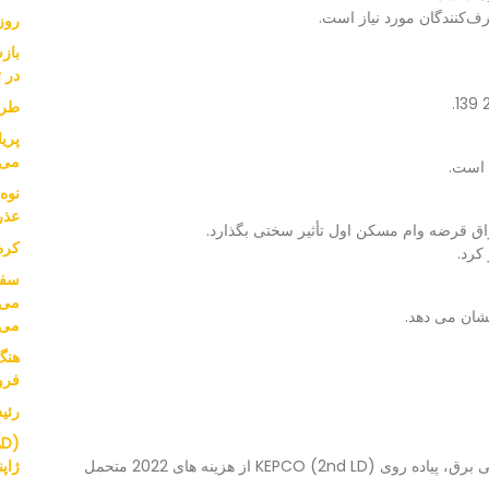
‌کنندگان مورد نیاز است.
روز
باز
در ت
طرح
پریا
می 
عذر
اوراق قرضه وام مسکن اول تأثیر سختی بگذارد.
کره
می‌
شان می دهد.
می‌
هنگ
فرو
رئیس SK از قدرت خر
مقالات مرتبط (LEAD) مهمانی، دولت به طور آزمایشی برق، پیاده روی (2nd LD) KEPCO از هزینه های 2022 متحمل
ژاپ