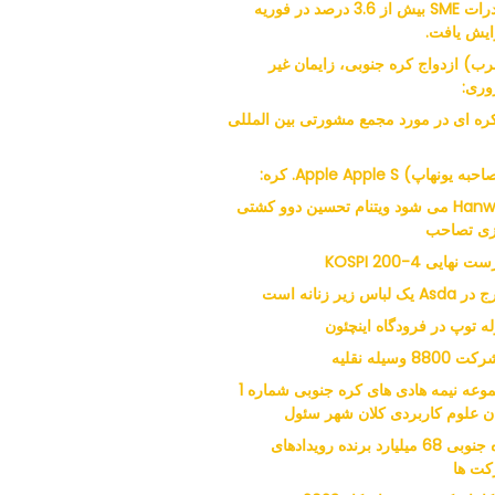
صادرات SME بیش از 3.6 درصد در فوریه
ایش یافت.
ب) ازدواج کره جنوبی، زایمان غیر
ری:
 کره ای در مورد مجمع مشورتی بین المللی
ه یونهاپ) Apple Apple S. کره:
Hanwha می شود ویتنام تحسین دوو کشتی
ی تصاحب
 نهایی KOSPI 200-4
 یک لباس زیر زنانه است
له توپ در فرودگاه اینچئون
مجموعه نیمه هادی های کره جنوبی شماره 1
ن علوم کاربردی کلان شهر سئول
کره جنوبی 68 میلیارد برنده رویدادهای
ت ها