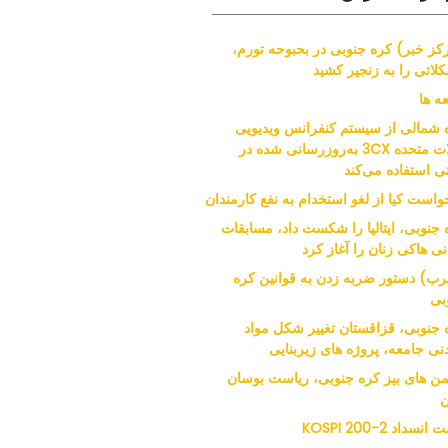
کز خبر) کره جنوبی در بحبوحه تورم،
لاتی را به زنجیر کشید
ه ها
 شمالی از سیستم کنفرانس ویدیویی
ایالات متحده 3CX به‌روزرسانی شده در
ی استفاده می‌کند
واست کیا از لغو استخدام به نفع کارمندان
 جنوبی، ایتالیا را شکست داد، مسابقات
نی هاکی زنان را آغاز کرد
ب) دستور ضربه زدن به قوانین کره
بی
 جنوبی، قزاقستان تغییر شکل مواد
نی جامعه، پروژه های زیربنایی
من های بیز کره جنوبی، ریاست بوسان
ن
نسداد KOSPI 200-2