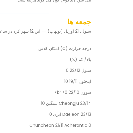
می شود (لد دوم) یون می گوید هزینه سال
جمعه ها
سئول، 21 آوریل (یونهاپ) -- این 12 شهر کره در ساعت 9:01 صبح جمعه است.
درجه حرارت (C) امکان کلاس
بالا/ کم (%)
سئول 22/12 0
اینچئون 19/11 10
سوون 22/10 0< br>
Cheongju 23/14 سنگین 10
Daejeon 23/13 ابری 0
Chuncheon 21/11 Acherontic 0