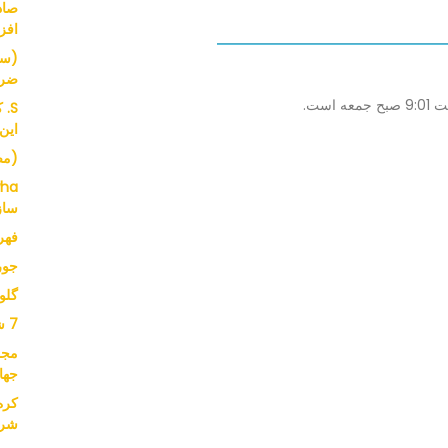
افز
(سر
ضرو
S.
این
(مصاحب
ساز
فهرست
جورج در Asda
گلو
7 شرکت 8800 وسیله نقلیه
جها
شرک