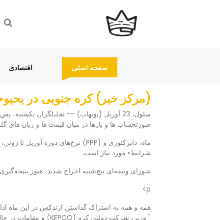
(current)
(current)
صفحه اصلی
اقتصادی
(مرکز خبر) کره جنوبی در بحبوح
سئول، 23 آوریل (یونهاپ) -- تحلیلگران یکشنبه
صورتحساب ها و بارها در میان قیمت ها و زیان های گل
ماه، دایرکتوری و (PPP) نرخ‌های دوره آ
شرایط» مورد نیاز است.
شورای وثیقه‌ای پنج‌شنبه اخراج شدند، هنوز نتیجه‌گیری
p>
همه و همه به اشتراک گذاشتن ارتدکس در این ماه ادامه
" وزیر، شرکت دولتی کره (KEPCO) و مقامات در حال اجرای یون هستند.