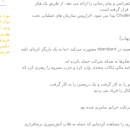
دئو کنفرانس و پیام رسانی را ارائه می دهد، از طریق یک هکر
شناخته شده است که یک زیرگروه لازاروس به نام Chollima پیدا می شود، لازاروس سازمان های عملیاتی تحت
نورد مو
بوک اس
ومن کل
بهتری
خریدی 
عکس س
چارلز کارماکال، در یک جلسه توجیهی آنلاین با A فی نفسه در Mandiant مشورت می‌کند: «ما به یک بازیگر کره‌ای تکیه
خارجی
ار را به یک نرم افزار Trader، یک برنامه مالی ایالات متحده، وارد کرد و حزب میتزوه را رهبری کرد که
نال را فریاد می زدیم.
را مشاهده کرده‌ایم که حمله به قلاب آتش‌سوزی نرم‌افزاری