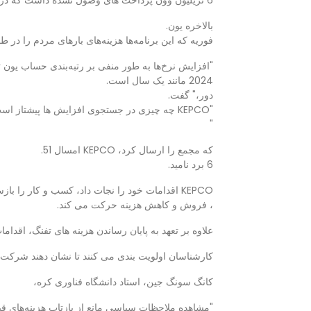
6 تریلیون وون پرداخت های وصول نشده داشت که در پایان سال 2022 بود.
بالاخره یون.
فوریه که این برنامه‌ها هزینه‌های بارهای مردم را د
"افزایش نرخ‌ها به طور منفی بر رتبه‌بندی حساب یون ت
2024 مانند یک سال است.
دور،" گفت.
"KEPCO چه چیزی در جستجوی افزایش ها پیشتاز است.
"
که مجمع را ارسال کرد، KEPCO امسال 51.
6 برد نامید.
KEPCO اقدامات خود را نجات داد، کسب و کار را بازسازی کرد.
، فروش و کاهش هزینه حرکت می کند.
علاوه بر تعهد به پایان رساندن هزینه های تفنگ، اقدامات
کارشناسان اولویت بندی می کنند تا نشان دهند شرکت ه
کانگ سونگ جین، استاد دانشگاه فناوری کره،
"مشاهده ملاحظات سیاسی مانع از بازتاب هزینه‌های ق