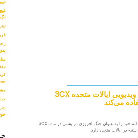
دیپی
نگه
تیت
فرو
بدون
سار
روی
کره
صحب
مشا
کره شمالی از سیستم کنفرانس ویدیویی ایالات متحده 3CX
حبا
اده می‌کند
خوب
سئول، 20 آوریل (یونهاپ) -- کره مهارت های ارتقا یافته خود را به عنوان جنگ افروزی در پشتی در ماه 3CX،
جد