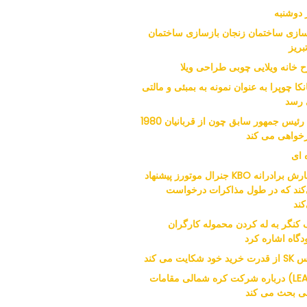
 دوشنبه
سازی ساختمان زنجان بازسازی ساختمان
بریز
 خانه ویلایی چوبی طراحی ویلا
نکا چوپرا به عنوان نمونه به بمبئی و مالتی
رسد
نوه رئیس جمهور سابق چون از قربانیان 1980
خواهی می کند
 ای
سفارش برادرانه KBO جنرال موتورز پیشنهاد
کند که در طول مذاکرات درخواست
کند
 کنگر به له کردن محموله کارگران
دگاه اشاره کرد
ید خود شکایت می کند
(LEAD) درباره شرکت کره شمالی مقامات
نی بحث می کند