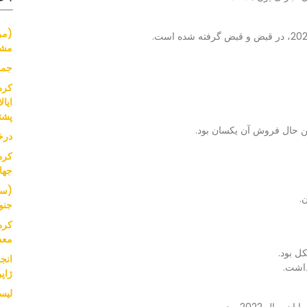
(مر
مشک
جمع
کره
پشت
درخ
کره
جها
(سر
جنو
کره
معد
ل بود.
انج
ژاپ
لیست ا