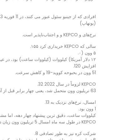
افرادی که از جینبو سئول عبور می کنند، در 11 فوریه 2023، در قبض و قبض گرفته شده است.
(یونهاپ)
نرخ‌های و KEPCO و و اجتناب‌ناپذیر است.
سالی که KEPCO خریداری کرد ۱۵۵.
۵ وون (۰.
۱۲ دلار آمریکا) کیلووات (کیلووات ساعت) بود، در عین حال فروش آن یکسان بود.
افزایش 120.
51 وون در بحبوحه کووید-19 و کاهش سرعت.
KEPCO لزوماً در سال 2022 32.
63 تریلیون وون متحمل شد، یعنی چهار برابر قبل از آن.
امسال، نرخ‌های نزدیک به 13.
1 وون بود.
کیلووات ساعت، دقیق ترین پیشنهاد چهار دهه، اما مشک
KEPCO در طول سه ماه امسال 5 تریلیون وون زیان داشت.
شرکت کره نیز به طور تصادفی 8.