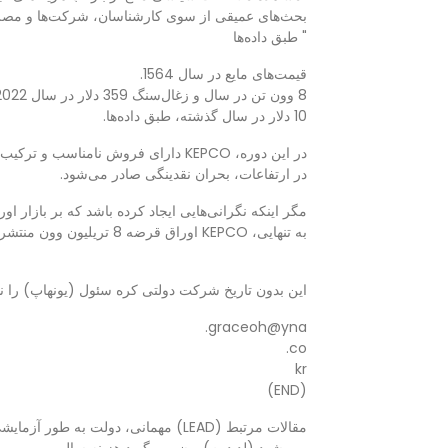
بحث‌های عمیقی از سوی کارشناسان، شرکت‌ها و مصرف
" طبق داده‌ها
قیمت‌های مایع در سال 1564.
8 وون تن در سال و زغال‌سنگ 359 دلار در سال 2022 139.
10 دلار در سال گذشته، طبق داده‌ها.
در این دوره، KEPCO دارای فروش نامناسب و ترکیب است.
در ارتفاعات، بحران نقدینگی صادر می‌شود.
مگر اینکه نگرانی‌هایی ایجاد کرده باشد که بر بازار 
به تنهایی، KEPCO اوراق قرضه 8 تریلیون وون منتشر کرد.
این بدون تاریخ شرکت دولتی کره سئول (یونهاپ) را ن
graceoh@yna.
co.
kr
(END)