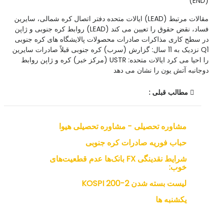
(END)
مقالات مرتبط (LEAD) ایالات متحده دفتر اتصال کره شمالی، سایرین
فساد، نقض حقوق را تعیین می کند (LEAD) روابط کره جنوبی و ژاپن
در سطح کاری مذاکرات صادرات محصولات پالایشگاه های کره جنوبی
Q1 نزدیک به 11 سال: گزارش (سرب) کره جنوبی قبلاً صادرات سایرین
را احیا می کرد ایالات متحده: USTR (مرکز خبر) کره و ژاپن روابط
دوجانبه آتش یون را نشان می دهد
مطالب قبلی :
مشاوره تحصیلی - مشاوره تحصیلی هیوا
حباب فوریه صادرات کره جنوبی
شرایط نقدینگی FX بانک‌ها عدم قطعیت‌های
خوب:
لیست بسته شدن KOSPI 200-2
یکشنبه ها