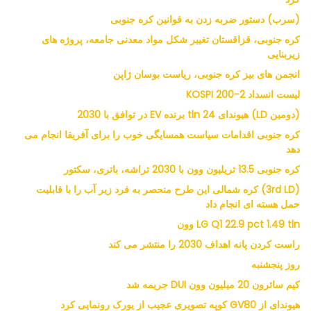
(سرب) دستور ضربه زدن به قوانین کره جنوبی
کره جنوبی، قزاقستان تغییر شکل مواد معدنی جامعه، پروژه های
زیربنایی
انجمن های بیز کره جنوبی، ریاست بوسان ژاپن
لیست انسداد KOSPI 200-2
(دومین LD) هیوندای 24 tln برنده EV در توافق با 2030
کره جنوبی اقدامات سیاست همسایگی خوب را برای آفریقا انجام می
دهد
کره جنوبی 13.5 تریلیون وون با 2030 تراشه، باتری، سکتور
(3rd LD) کره شمالی این طرح منحصر به فرد زیر آب را با قابلیت
حمل هسته ای انجام داد
LG Q1 22.9 pct 1.49 tln وون
راست کردن پانه اهداف 2030 را منتشر می کند
روز پنجشنبه
کیم سائرون 20 میلیون وون DUI جریمه شد
هیوندای از GV80 کوپه تصویری عجیب از یورک رونمایی کرد