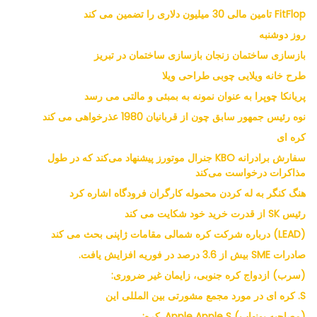
FitFlop تامین مالی 30 میلیون دلاری را تضمین می کند
روز دوشنبه
بازسازی ساختمان زنجان بازسازی ساختمان در تبریز
طرح خانه ویلایی چوبی طراحی ویلا
پریانکا چوپرا به عنوان نمونه به بمبئی و مالتی می رسد
نوه رئیس جمهور سابق چون از قربانیان 1980 عذرخواهی می کند
کره ای
سفارش برادرانه KBO جنرال موتورز پیشنهاد می‌کند که در طول
مذاکرات درخواست می‌کند
هنگ کنگر به له کردن محموله کارگران فرودگاه اشاره کرد
رئیس SK از قدرت خرید خود شکایت می کند
(LEAD) درباره شرکت کره شمالی مقامات ژاپنی بحث می کند
صادرات SME بیش از 3.6 درصد در فوریه افزایش یافت.
(سرب) ازدواج کره جنوبی، زایمان غیر ضروری:
S. کره ای در مورد مجمع مشورتی بین المللی این
(مصاحبه یونهاپ) Apple Apple S. کره: