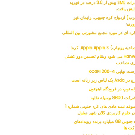
صادرات SME بیش از 3.6 درصد در فوریه
ایش یافت.
ب) ازدواج کره جنوبی، زایمان غیر
ری:
 کره ای در مورد مجمع مشورتی بین المللی
ه یونهاپ) Apple Apple S. کره:
Hanwha می شود ویتنام تحسین دوو کشتی
ی تصاحب
 نهایی KOSPI 200-4
 یک لباس زیر زنانه است
له توپ در فرودگاه اینچئون
مجموعه نیمه هادی های کره جنوبی شماره 1
ن علوم کاربردی کلان شهر سئول
کره جنوبی 68 میلیارد برنده رویدادهای
ت ها