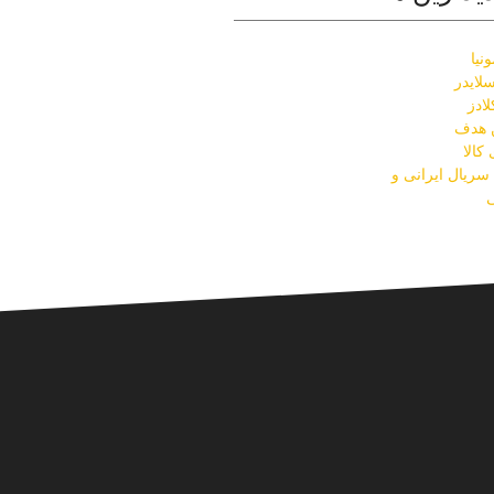
نیا
لایدر
ادز
ن هدف
کالا
ریال ایرانی و