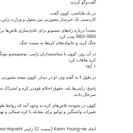
گفت‌وگو کردند.
در یک هایاشی، کوون گفت.
کاردستی یک خبرساز مشورتی بین سئول و وزارت ژاپن، با 
مجدداً درباره راه‌های متسونو برای عادی‌سازی تلاش‌ها ب
1950-1953 بحث کرد.
جنگ کره، و خانواده‌های کره‌ها به سمت جنگ.
در آن روز، کوون با سیاستمداران ژاپنی، توشیمیتسو موتگی
کره ملاقات کرد.
< /p>
در طول t به گفته وی، او در دیدار، کوون نتیجه مشورتی را ایجاد کرد و از پارلمان ژاپن درخواست کمونیسم کرد.
پاسخ، ژاپنی‌ها بله، حقوق احکام قوی‌تر کره و اشتراک چ
سرحال دادند.
کوون در بحبوحه تلاش‌های کره به وجود آمد که روابط طولا
تغییرات واشنگتن و توکیو برای مقابله با کره شمالی و تهدی