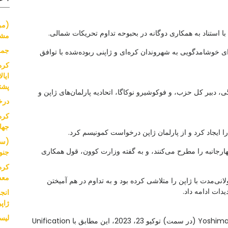
(مر
استناد به همکاری دوگانه در بحبوحه تداوم تحریکات شمالی.
مشک
جمع
رای خوشامدگویی به شهروندان کره‌ای و ژاپنی ربوده‌شده با توافق
کره
پشت
، دبیر کل حزب، و فوکوشیرو نوکاگا، اتحادیه پارلمان‌های ژاپن و
درخ
کره
جها
(سر
هارجانبه را مطرح می‌کنند، و به گفته وزارت کوون، قول همکاری
جنو
کره
معد
نی‌مدت با ژاپن را متلاشی کرده بود و به تداوم در هم آمیختن
دات ادامه داد.
انج
ژاپ
لیست ا
اتحاد Kwon Young-se (سمت C) ژاپنی Yoshimasa Hayashi (در سمت) توکیو 23، 2023، این مطابق با Unification