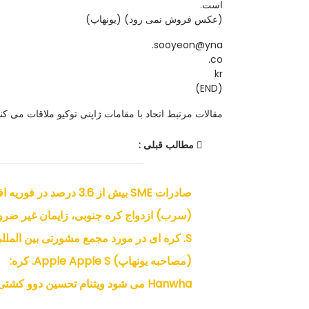
است.
(عکس فروش نمی رود) (یونهاپ)
sooyeon@yna.
co.
kr
(END)
مقالات مرتبط اتحاد با مقامات ژاپنی توکیو ملاقات می کن
مطالب قبلی :
صادرات SME بیش از 3.6 درصد در فوریه افزایش یافت.
(سرب) ازدواج کره جنوبی، زایمان غیر ضرو
S. کره ای در مورد مجمع مشورتی بین المللی این
(مصاحبه یونهاپ) Apple Apple S. کره:
Hanwha می شود ویتنام تحسین دوو کشتی سازی تصاحب