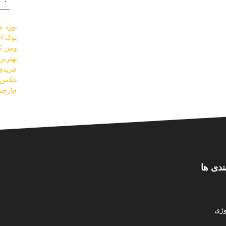
نورد مو
بوک اس
ومن کل
بهتری
خریدی 
عکس س
خارجی
ندی ها
ژی