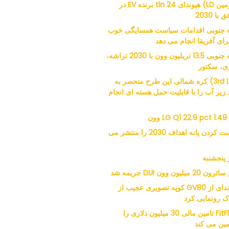
(دومین LD) هیوندای 24 tln برنده EV در
 با 2030
 جنوبی اقدامات سیاست همسایگی خوب
برای آفریقا انجام می دهد
کره جنوبی 13.5 تریلیون وون با 2030 تراشه،
ری، سکتور
(3rd LD) کره شمالی این طرح منحصر به
 زیر آب را با قابلیت حمل هسته ای انجام
LG Q1 22.9 pct 1.49 وون
راست کردن پانه اهداف 2030 را منتشر می
 پنجشنبه
 20 میلیون وون DUI جریمه شد
هیوندای از GV80 کوپه تصویری عجیب از
ک رونمایی کرد
FitFlop تامین مالی 30 میلیون دلاری را
ین می کند