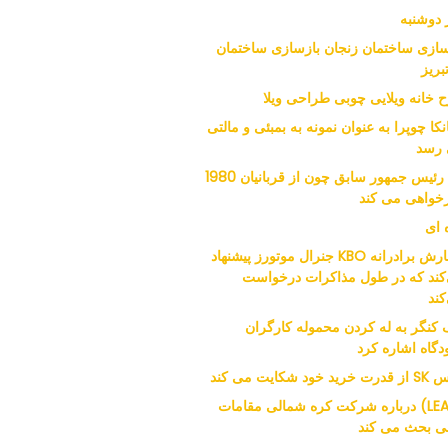
 دوشنبه
سازی ساختمان زنجان بازسازی ساختمان
بریز
 خانه ویلایی چوبی طراحی ویلا
نکا چوپرا به عنوان نمونه به بمبئی و مالتی
رسد
نوه رئیس جمهور سابق چون از قربانیان 1980
خواهی می کند
 ای
سفارش برادرانه KBO جنرال موتورز پیشنهاد
کند که در طول مذاکرات درخواست
کند
 کنگر به له کردن محموله کارگران
دگاه اشاره کرد
ید خود شکایت می کند
(LEAD) درباره شرکت کره شمالی مقامات
نی بحث می کند