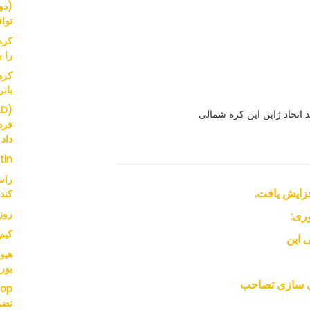
توافق
کره
را 
بات
د اتحاد ژاپن این کره شمالی
فرد
داد
 tln
کند
روز
ری:
کیم سائرون
یور
تضم