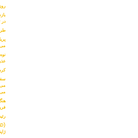
روز
باز
در ت
طرح
پریا
می 
عذر
کره
می‌
می‌
هنگ
فرو
رئیس SK از قدرت خر
ژاپ