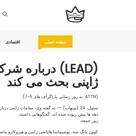
(current)
(current)
صفحه اصلی
اقتصادی
(LEAD) درباره
ژاپنی بحث می کند
(ATTN: به روز رسانی پاراگراف های 5-7)
سئول، 24 (یونهاپ) -- به گفته وی، مقامات ژاپن
دهه ها پیش ربوده شده اند، گفتگوهایی داشتند.
روز جمعه.
کوون یانگ سه، یوشیماسا هایاشی ژاپنی و هیروکازو ماتسو