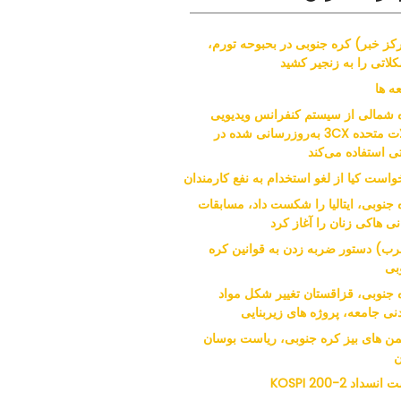
کز خبر) کره جنوبی در بحبوحه تورم،
لاتی را به زنجیر کشید
ه ها
 شمالی از سیستم کنفرانس ویدیویی
ایالات متحده 3CX به‌روزرسانی شده در
ی استفاده می‌کند
واست کیا از لغو استخدام به نفع کارمندان
 جنوبی، ایتالیا را شکست داد، مسابقات
نی هاکی زنان را آغاز کرد
ب) دستور ضربه زدن به قوانین کره
بی
 جنوبی، قزاقستان تغییر شکل مواد
نی جامعه، پروژه های زیربنایی
من های بیز کره جنوبی، ریاست بوسان
ن
نسداد KOSPI 200-2