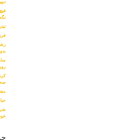
دیپی
نگه
تیت
فرو
بدون
سار
روی
کره
صحب
مشا
حبا
خوب
جد