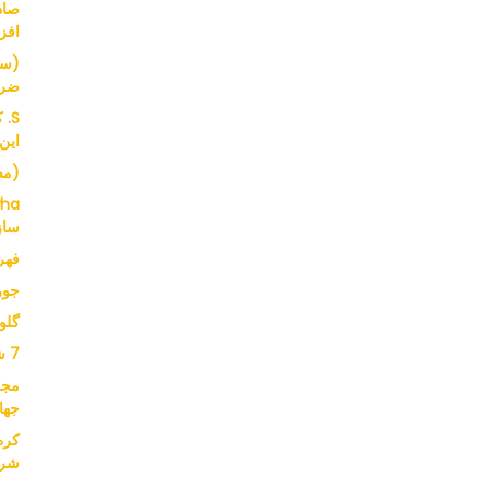
افز
(سر
ضرو
S.
این
(مصاحب
ساز
فهرست
جورج در Asda
گلو
7 شرکت 8800 وسیله نقلیه
جها
شرک