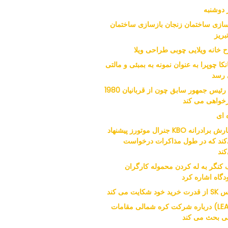
 دوشنبه
سازی ساختمان زنجان بازسازی ساختمان
بریز
 خانه ویلایی چوبی طراحی ویلا
نکا چوپرا به عنوان نمونه به بمبئی و مالتی
رسد
نوه رئیس جمهور سابق چون از قربانیان 1980
خواهی می کند
 ای
سفارش برادرانه KBO جنرال موتورز پیشنهاد
کند که در طول مذاکرات درخواست
کند
 کنگر به له کردن محموله کارگران
دگاه اشاره کرد
ید خود شکایت می کند
(LEAD) درباره شرکت کره شمالی مقامات
نی بحث می کند