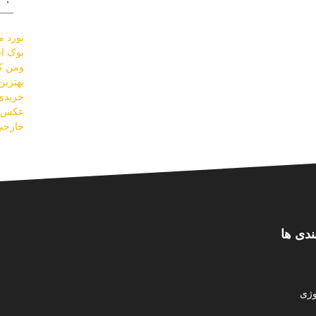
نورد مو
بوک اس
ومن کل
بهتری
خریدی 
عکس س
خارجی
ندی ها
ژی