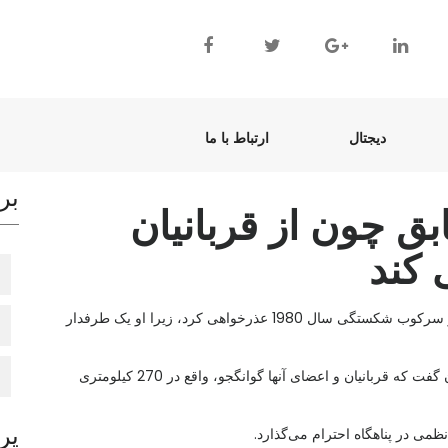
(current)
(current)
دیجتال
ارتباط با ما
بر
ق چون از قربانیان
GWANGJU، 31 (یونهاپ) -- نوه چون دو-هوان جمعه از سرکوب شکستگی سال 1980 عذرخواهی کرد، زیرا او یک طرفدار
"پدربزرگ من، چون دو-هوان) چون وو وون به خبرنگاران گفت که قربانیان و اعضای آنها گوانگجو، واقع در 270 کیلومتری
پر