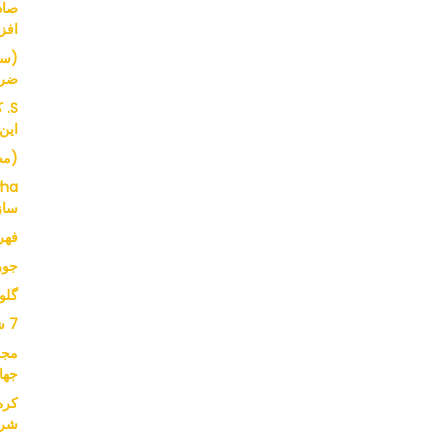
افز
(سر
ضرو
S.
این
(مصاحب
ساز
فهرست
جورج در Asda
گلو
7 شرکت 8800 وسیله نقلیه
جها
شرک