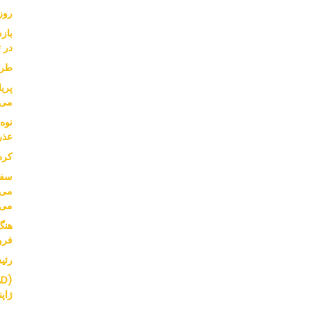
روز
باز
در ت
طرح
پریا
می 
عذر
کره
می‌
می‌
هنگ
فرو
رئیس SK از قدرت خر
ژاپ