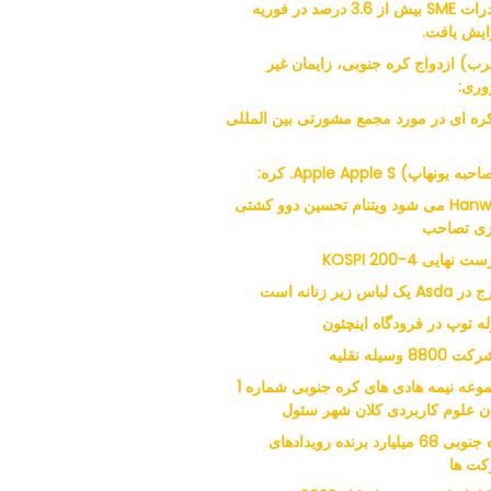
صادرات SME بیش از 3.6 درصد در فوریه
ایش یافت.
ب) ازدواج کره جنوبی، زایمان غیر
ری:
 کره ای در مورد مجمع مشورتی بین المللی
ه یونهاپ) Apple Apple S. کره:
Hanwha می شود ویتنام تحسین دوو کشتی
ی تصاحب
 نهایی KOSPI 200-4
 یک لباس زیر زنانه است
له توپ در فرودگاه اینچئون
مجموعه نیمه هادی های کره جنوبی شماره 1
ن علوم کاربردی کلان شهر سئول
کره جنوبی 68 میلیارد برنده رویدادهای
ت ها