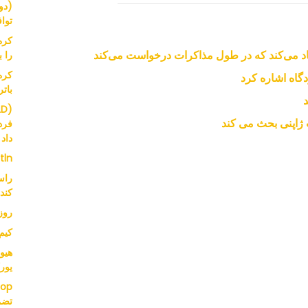
توافق
کره
را 
گاه اشاره کرد
بات
فرد
داد
 tln
کند
روز
کیم سائرون
یور
تضم