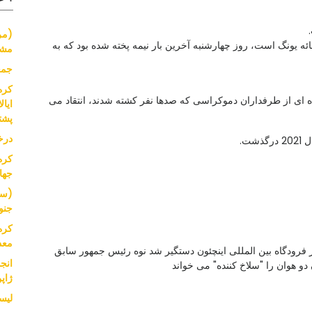
(مر
 یونگ است، روز چهارشنبه آخرین بار نیمه پخته شده بود که به
مشک
جمع
کره
کودتای 1979، به طور گسترده ای از طرفداران دموکراسی که صدها نفر کشته شدند، انتقاد می
پشت
درخ
ت.
کره
جها
(سر
جنو
کره
معد
 فرودگاه بین المللی اینچئون دستگیر شد نوه رئیس جمهور سابق
انج
و هوان را "سلاخ کننده" می خواند
ژاپ
لیست ا