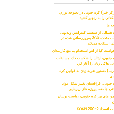
کز خبر) کره جنوبی در بحبوحه تورم،
لاتی را به زنجیر کشید
ه ها
 شمالی از سیستم کنفرانس ویدیویی
ایالات متحده 3CX به‌روزرسانی شده در
ی استفاده می‌کند
واست کیا از لغو استخدام به نفع کارمندان
 جنوبی، ایتالیا را شکست داد، مسابقات
نی هاکی زنان را آغاز کرد
ب) دستور ضربه زدن به قوانین کره
بی
 جنوبی، قزاقستان تغییر شکل مواد
نی جامعه، پروژه های زیربنایی
من های بیز کره جنوبی، ریاست بوسان
ن
نسداد KOSPI 200-2