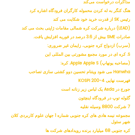
مذاکرات درخواست می‌کند
هنگ کنگر به له کردن محموله کارگران فرودگاه اشاره کرد
رئیس SK از قدرت خرید خود شکایت می کند
(LEAD) درباره شرکت کره شمالی مقامات ژاپنی بحث می کند
صادرات SME بیش از 3.6 درصد در فوریه افزایش یافت.
(سرب) ازدواج کره جنوبی، زایمان غیر ضروری:
S. کره ای در مورد مجمع مشورتی بین المللی این
(مصاحبه یونهاپ) Apple Apple S. کره:
Hanwha می شود ویتنام تحسین دوو کشتی سازی تصاحب
فهرست نهایی KOSPI 200-4
جورج در Asda یک لباس زیر زنانه است
گلوله توپ در فرودگاه اینچئون
7 شرکت 8800 وسیله نقلیه
مجموعه نیمه هادی های کره جنوبی شماره 1 جهان علوم کاربردی کلان
شهر سئول
کره جنوبی 68 میلیارد برنده رویدادهای شرکت ها