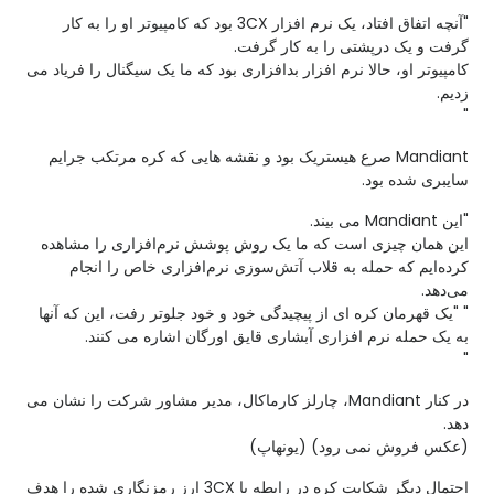
"آنچه اتفاق افتاد، یک نرم افزار 3CX بود که کامپیوتر او را به کار
گرفت و یک درپشتی را به کار گرفت.
کامپیوتر او، حالا نرم افزار بدافزاری بود که ما یک سیگنال را فریاد می
زدیم.
"
Mandiant صرع هیستریک بود و نقشه هایی که کره مرتکب جرایم
سایبری شده بود.
"این Mandiant می بیند.
این همان چیزی است که ما یک روش پوشش نرم‌افزاری را مشاهده
کرده‌ایم که حمله به قلاب آتش‌سوزی نرم‌افزاری خاص را انجام
می‌دهد.
" "یک قهرمان کره ای از پیچیدگی خود و خود جلوتر رفت، این که آنها
به یک حمله نرم افزاری آبشاری قایق اورگان اشاره می کنند.
"
در کنار Mandiant، چارلز کارماکال، مدیر مشاور شرکت را نشان می
دهد.
(عکس فروش نمی رود) (یونهاپ)
احتمال دیگر شکایت کره در رابطه با 3CX ارز رمزنگاری شده را هدف