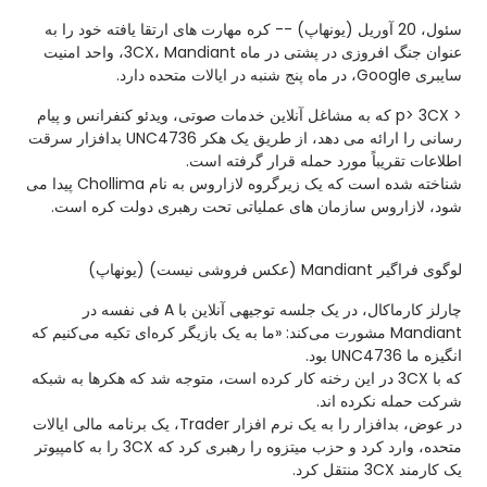
سئول، 20 آوریل (یونهاپ) -- کره مهارت های ارتقا یافته خود را به
عنوان جنگ افروزی در پشتی در ماه 3CX، Mandiant، واحد امنیت
سایبری Google، در ماه پنج شنبه در ایالات متحده دارد.
< p> 3CX که به مشاغل آنلاین خدمات صوتی، ویدئو کنفرانس و پیام
رسانی را ارائه می دهد، از طریق یک هکر UNC4736 بدافزار سرقت
اطلاعات تقریباً مورد حمله قرار گرفته است.
شناخته شده است که یک زیرگروه لازاروس به نام Chollima پیدا می
شود، لازاروس سازمان های عملیاتی تحت رهبری دولت کره است.
لوگوی فراگیر Mandiant (عکس فروشی نیست) (یونهاپ)
چارلز کارماکال، در یک جلسه توجیهی آنلاین با A فی نفسه در
Mandiant مشورت می‌کند: «ما به یک بازیگر کره‌ای تکیه می‌کنیم که
انگیزه ما UNC4736 بود.
که با 3CX در این رخنه کار کرده است، متوجه شد که هکرها به شبکه
شرکت حمله نکرده اند.
در عوض، بدافزار را به یک نرم افزار Trader، یک برنامه مالی ایالات
متحده، وارد کرد و حزب میتزوه را رهبری کرد که 3CX را به کامپیوتر
یک کارمند 3CX منتقل کرد.