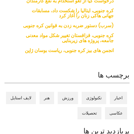
درخواست کیا از لغو استخدام به نفع کارمندان
کره جنوبی، ایتالیا را شکست داد، مسابقات
جهانی هاکی زنان را آغاز کرد
(سرب) دستور ضربه زدن به قوانین کره جنوبی
کره جنوبی، قزاقستان تغییر شکل مواد معدنی
جامعه، پروژه های زیربنایی
انجمن های بیز کره جنوبی، ریاست بوسان ژاپن
برچسب ها
اخبار
تکنولوژی
ورزش
هنر
لایف استایل
عکاسی
تحصیلات
پربازدید ترین ها