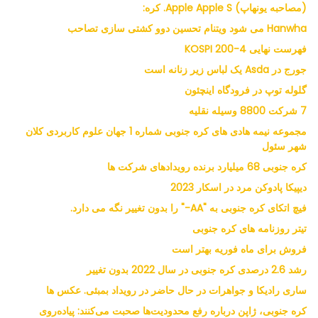
(مصاحبه یونهاپ) Apple Apple S. کره:
Hanwha می شود ویتنام تحسین دوو کشتی سازی تصاحب
فهرست نهایی KOSPI 200-4
جورج در Asda یک لباس زیر زنانه است
گلوله توپ در فرودگاه اینچئون
7 شرکت 8800 وسیله نقلیه
مجموعه نیمه هادی های کره جنوبی شماره 1 جهان علوم کاربردی کلان
شهر سئول
کره جنوبی 68 میلیارد برنده رویدادهای شرکت ها
دیپیکا پادوکن مرد در اسکار 2023
فیچ اتکای کره جنوبی به "AA-" را بدون تغییر نگه می دارد.
تیتر روزنامه های کره جنوبی
فروش برای ماه فوریه بهتر است
رشد 2.6 درصدی کره جنوبی در سال 2022 بدون تغییر
ساری رادیکا و جواهرات در حال حاضر در رویداد بمبئی. عکس ها
کره جنوبی، ژاپن درباره رفع محدودیت‌ها صحبت می‌کنند: پیاده‌روی