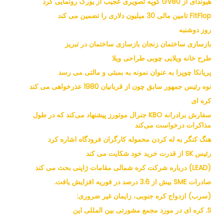
هیوندای از GV80 کوپه تصویری عجیب از یورک رونمایی کرد
FitFlop تامین مالی 30 میلیون دلاری را تضمین می کند
روز دوشنبه
بازسازی ساختمان زنجان بازسازی ساختمان در تبریز
طرح خانه ویلایی چوبی طراحی ویلا
پریانکا چوپرا به عنوان نمونه به بمبئی و مالتی می رسد
نوه رئیس جمهور سابق چون از قربانیان 1980 عذرخواهی می کند
کره ای
سفارش برادرانه KBO جنرال موتورز پیشنهاد می‌کند که در طول
مذاکرات درخواست می‌کند
هنگ کنگر به له کردن محموله کارگران فرودگاه اشاره کرد
رئیس SK از قدرت خرید خود شکایت می کند
(LEAD) درباره شرکت کره شمالی مقامات ژاپنی بحث می کند
صادرات SME بیش از 3.6 درصد در فوریه افزایش یافت.
(سرب) ازدواج کره جنوبی، زایمان غیر ضروری:
S. کره ای در مورد مجمع مشورتی بین المللی این