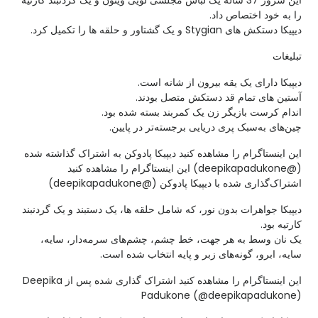
این شرور 37 ساله یک لباس مجلسی لویی ویتون و یک گردنبند کارتیه
را به خود اختصاص داد.
دیپیکا دستکش های Stygian و یک گشتاور و حلقه ها را تکمیل کرد.
تبلیغات
دیپیکا دارای یک یقه بیرون از شانه است.
آستین های تمام قد دستکش متصل بودند.
اندام کرست بازیگر زن یک کمربند بسته شده بود.
چین‌های به‌سبک پری دریایی برجسته‌تر در پایین.
این اینستاگرام را مشاهده کنید دیپیکا پادوکن به اشتراک گذاشته شده
(@deepikapadukone) این اینستاگرام را مشاهده کنید
اشتراک‌گذاری شده با دیپیکا پادوکن (@deepikapadukone)
دیپیکا جواهرات بدون نور، که شامل حلقه ها، یک دستبند و یک گردنبند
کارتیه بود.
یک نان وسط به هر جهت، خط چشم، چشم‌های سرمه‌دار، سایه،
سایه، ابرو، گونه‌های زبر و پایه انتخاب شده است.
این اینستاگرام را مشاهده کنید اشتراک گذاری شده پس از Deepika
Padukone (@deepikapadukone)