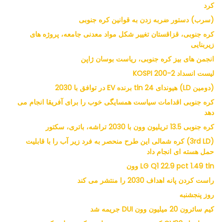
کرد
(سرب) دستور ضربه زدن به قوانین کره جنوبی
کره جنوبی، قزاقستان تغییر شکل مواد معدنی جامعه، پروژه های
زیربنایی
انجمن های بیز کره جنوبی، ریاست بوسان ژاپن
لیست انسداد KOSPI 200-2
(دومین LD) هیوندای 24 tln برنده EV در توافق با 2030
کره جنوبی اقدامات سیاست همسایگی خوب را برای آفریقا انجام می
دهد
کره جنوبی 13.5 تریلیون وون با 2030 تراشه، باتری، سکتور
(3rd LD) کره شمالی این طرح منحصر به فرد زیر آب را با قابلیت
حمل هسته ای انجام داد
LG Q1 22.9 pct 1.49 tln وون
راست کردن پانه اهداف 2030 را منتشر می کند
روز پنجشنبه
کیم سائرون 20 میلیون وون DUI جریمه شد