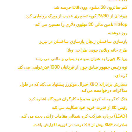
کیم سائرون 20 میلیون وون DUI جریمه شد
هیوندای از GV80 کوپه تصویری عجیب از یورک رونمایی کرد
FitFlop تامین مالی 30 میلیون دلاری را تضمین می کند
روز دوشنبه
بازسازی ساختمان زنجان بازسازی ساختمان در تبریز
طرح خانه ویلایی چوبی طراحی ویلا
پریانکا چوپرا به عنوان نمونه به بمبئی و مالتی می رسد
نوه رئیس جمهور سابق چون از قربانیان 1980 عذرخواهی می کند
کره ای
سفارش برادرانه KBO جنرال موتورز پیشنهاد می‌کند که در طول
مذاکرات درخواست می‌کند
هنگ کنگر به له کردن محموله کارگران فرودگاه اشاره کرد
رئیس SK از قدرت خرید خود شکایت می کند
(LEAD) درباره شرکت کره شمالی مقامات ژاپنی بحث می کند
صادرات SME بیش از 3.6 درصد در فوریه افزایش یافت.