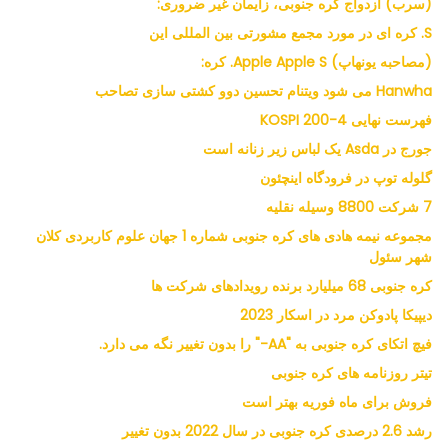
(سرب) ازدواج کره جنوبی، زایمان غیر ضروری:
S. کره ای در مورد مجمع مشورتی بین المللی این
(مصاحبه یونهاپ) Apple Apple S. کره:
Hanwha می شود ویتنام تحسین دوو کشتی سازی تصاحب
فهرست نهایی KOSPI 200-4
جورج در Asda یک لباس زیر زنانه است
گلوله توپ در فرودگاه اینچئون
7 شرکت 8800 وسیله نقلیه
مجموعه نیمه هادی های کره جنوبی شماره 1 جهان علوم کاربردی کلان
شهر سئول
کره جنوبی 68 میلیارد برنده رویدادهای شرکت ها
دیپیکا پادوکن مرد در اسکار 2023
فیچ اتکای کره جنوبی به "AA-" را بدون تغییر نگه می دارد.
تیتر روزنامه های کره جنوبی
فروش برای ماه فوریه بهتر است
رشد 2.6 درصدی کره جنوبی در سال 2022 بدون تغییر