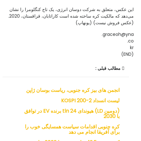
این عکس، متعلق به شرکت دوسان انرژی، یک تاج کنگلومرا را نشان
می‌دهد که مالکیت کره ساخته شده است کاراتابان، قزاقستان، 2020.
(عکس فروش نیست) (یونهاپ)
graceoh@yna.
co.
kr
(END)
مطالب قبلی :
انجمن های بیز کره جنوبی، ریاست بوسان ژاپن
لیست انسداد KOSPI 200-2
(دومین LD) هیوندای 24 tln برنده EV در توافق
با 2030
کره جنوبی اقدامات سیاست همسایگی خوب را
برای آفریقا انجام می دهد