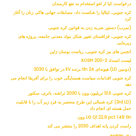
درخواست کیا از لغو استخدام به نفع کارمندان
کره جنوبی، ایتالیا را شکست داد، مسابقات جهانی هاکی زنان را آغاز
کرد
(سرب) دستور ضربه زدن به قوانین کره جنوبی
کره جنوبی، قزاقستان تغییر شکل مواد معدنی جامعه، پروژه های
زیربنایی
انجمن های بیز کره جنوبی، ریاست بوسان ژاپن
لیست انسداد KOSPI 200-2
(دومین LD) هیوندای 24 tln برنده EV در توافق با 2030
کره جنوبی اقدامات سیاست همسایگی خوب را برای آفریقا انجام می
دهد
کره جنوبی 13.5 تریلیون وون با 2030 تراشه، باتری، سکتور
(3rd LD) کره شمالی این طرح منحصر به فرد زیر آب را با قابلیت
حمل هسته ای انجام داد
LG Q1 22.9 pct 1.49 tln وون
راست کردن پانه اهداف 2030 را منتشر می کند
روز پنجشنبه