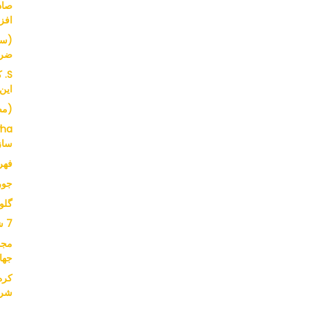
افز
(سر
ضرو
S.
این
(مصاحب
ساز
فهرست
جورج در Asda
گلو
7 شرکت 8800 وسیله نقلیه
جها
شرک