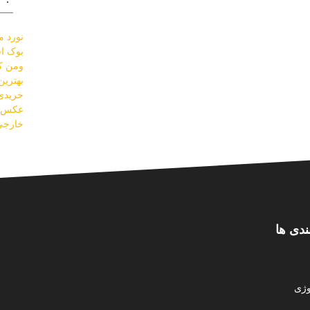
نورد مو
بوک اس
ومن کل
بهتری
خریدی 
عکس س
خارجی
ندی ها
ژی