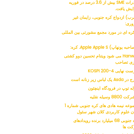
صادرات SME بیش از 3.6 درصد در فوریه
ایش یافت.
ب) ازدواج کره جنوبی، زایمان غیر
ری:
 کره ای در مورد مجمع مشورتی بین المللی
ه یونهاپ) Apple Apple S. کره:
Hanwha می شود ویتنام تحسین دوو کشتی
ی تصاحب
 نهایی KOSPI 200-4
 یک لباس زیر زنانه است
له توپ در فرودگاه اینچئون
مجموعه نیمه هادی های کره جنوبی شماره 1
ن علوم کاربردی کلان شهر سئول
کره جنوبی 68 میلیارد برنده رویدادهای
ت ها