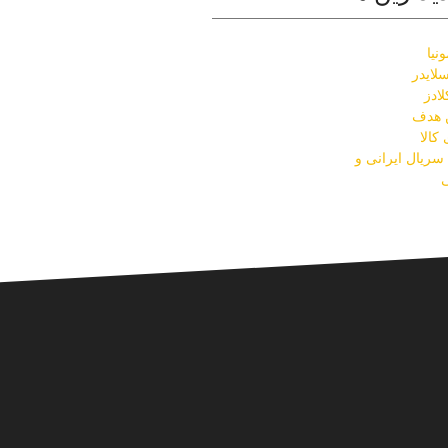
نیا
لایدر
ادز
ن هدف
کالا
ریال ایرانی و