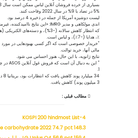
بسیاری از خرده فروشان آنلاین لباس ممکن است سال 2023 را به عنوان مثال لیست آنلاین 4.
5% در تضاد با 9% در سال 2022 وقاحت کنند.
لیست دوشیزه آمریکا از جمله در ذخیره 4 درصد بود.
که انتظار کاهش سالانه (-3%)، و دسته‌های الکتریکی (هر دو -5%) و ریتم (4-) را دارد.
٪، هدایا (-7٪)، و لباس است.
مالی آنها، خرید توالت.
نتایج ژانویه، با این حال، هنوز احساس می شود.
" این به دنبال آن است که فروش غول آنلاین ASOS در چهار ماهه 31 دسامبر 3 درصد کاهش یافته است.
1.
34 میلیارد پوند کاهش یافت که انتظارات بود، بریتانیا 8 درصد (به 591.
3 میلیون پوند) کاهش یافت.
مطالب قبلی :
KOSPI 200 hindmost List-4
Lotte carbohydrate 2022 74.7 pct 148.3 میلیار
LG Uplus Q4 56.6 pct 159.4 میلیارد وون