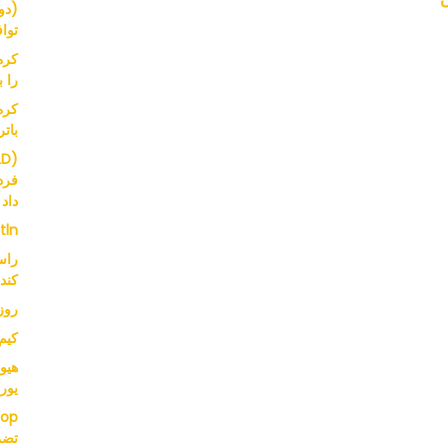
توافق
کره
را 
بات
فرد
داد
 tln
کند
روز
کیم سائرون
یور
تضم