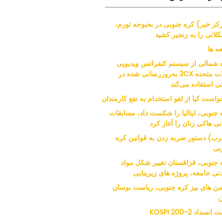
کز خبر) کره جنوبی در بحبوحه تورم،
لاتی را به زنجیر کشید
ه ها
 شمالی از سیستم کنفرانس ویدیویی
ایالات متحده 3CX به‌روزرسانی شده در
ی استفاده می‌کند
واست کیا از لغو استخدام به نفع کارمندان
 جنوبی، ایتالیا را شکست داد، مسابقات
نی هاکی زنان را آغاز کرد
ب) دستور ضربه زدن به قوانین کره
بی
 جنوبی، قزاقستان تغییر شکل مواد
نی جامعه، پروژه های زیربنایی
من های بیز کره جنوبی، ریاست بوسان
ن
نسداد KOSPI 200-2