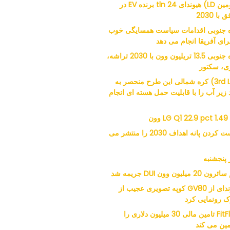
(دومین LD) هیوندای 24 tln برنده EV در
 با 2030
 جنوبی اقدامات سیاست همسایگی خوب
برای آفریقا انجام می دهد
کره جنوبی 13.5 تریلیون وون با 2030 تراشه،
ری، سکتور
(3rd LD) کره شمالی این طرح منحصر به
 زیر آب را با قابلیت حمل هسته ای انجام
LG Q1 22.9 pct 1.49 وون
راست کردن پانه اهداف 2030 را منتشر می
 پنجشنبه
 20 میلیون وون DUI جریمه شد
هیوندای از GV80 کوپه تصویری عجیب از
ک رونمایی کرد
FitFlop تامین مالی 30 میلیون دلاری را
ین می کند