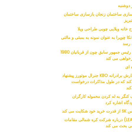
 دوشنبه
سازی ساختمان زنجان بازسازی ساختمان
بریز
 خانه ویلایی چوبی طراحی ویلا
نکا چوپرا به عنوان نمونه به بمبئی و مالتی
رسد
نوه رئیس جمهور سابق چون از قربانیان 1980
خواهی می کند
 ای
سفارش برادرانه KBO جنرال موتورز پیشنهاد
کند که در طول مذاکرات درخواست
کند
 کنگر به له کردن محموله کارگران
دگاه اشاره کرد
ید خود شکایت می کند
(LEAD) درباره شرکت کره شمالی مقامات
نی بحث می کند