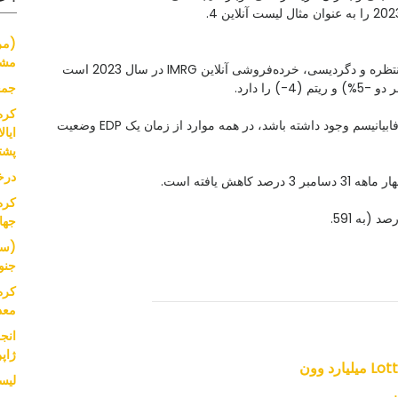
(مر
مشک
اندی مولکاهی و مدیر IMRG: «این نتایج ناامیدکننده، غیرمنتظره و دگردیسی، خرده‌فروشی آنلاین IMRG در سال 2023 است
جمع
کره
"خریدار خصوصی است که اگر کسی بهبودهایی در مورد فابیانیسم وجود داشته باشد، در همه موارد از زمان یک EDP وضعیت
پشت
درخ
کره
جها
(سر
جنو
کره
معد
انج
ژاپ
د وون
لیست ا