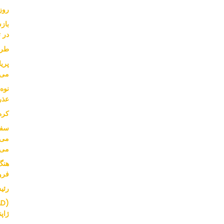
روز
باز
در ت
طرح
پریا
می 
عذر
کره
می‌
می‌
هنگ
فرو
رئیس SK از قدرت خر
ژاپ