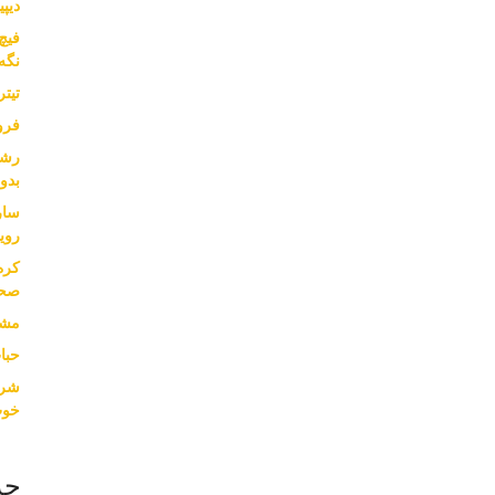
دیپی
نگه
تیت
فرو
بدون
سار
روی
کره
صحب
مشا
حبا
خوب
جد