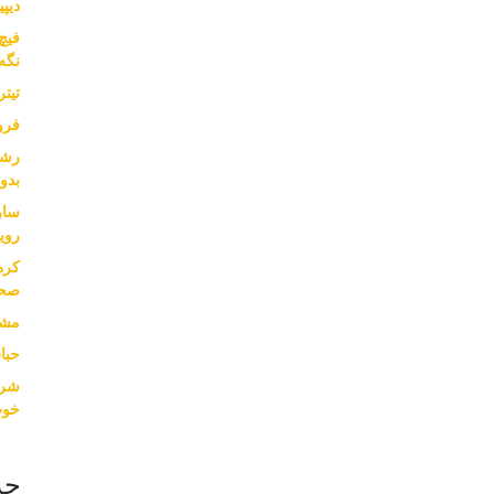
دیپی
نگه
تیت
فرو
بدون
سار
روی
کره
صحب
مشا
حبا
خوب
جد