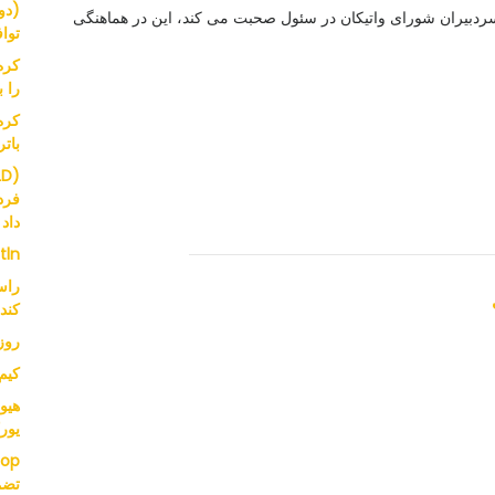
نگ هو، در 10 فوریه 2023، در جلسه سردبیران شورای واتیکان در سئول صحبت می کند، این در هماهنگی
توافق
کره
را 
بات
فرد
داد
 tln
کند
روز
کیم سائرون
یور
تضم