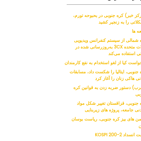
کز خبر) کره جنوبی در بحبوحه تورم،
لاتی را به زنجیر کشید
ه ها
 شمالی از سیستم کنفرانس ویدیویی
ایالات متحده 3CX به‌روزرسانی شده در
ی استفاده می‌کند
واست کیا از لغو استخدام به نفع کارمندان
 جنوبی، ایتالیا را شکست داد، مسابقات
نی هاکی زنان را آغاز کرد
ب) دستور ضربه زدن به قوانین کره
بی
 جنوبی، قزاقستان تغییر شکل مواد
نی جامعه، پروژه های زیربنایی
من های بیز کره جنوبی، ریاست بوسان
ن
نسداد KOSPI 200-2