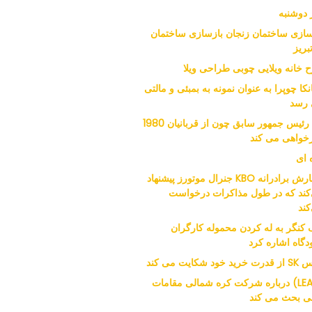
 دوشنبه
سازی ساختمان زنجان بازسازی ساختمان
بریز
 خانه ویلایی چوبی طراحی ویلا
نکا چوپرا به عنوان نمونه به بمبئی و مالتی
رسد
نوه رئیس جمهور سابق چون از قربانیان 1980
خواهی می کند
 ای
سفارش برادرانه KBO جنرال موتورز پیشنهاد
کند که در طول مذاکرات درخواست
کند
 کنگر به له کردن محموله کارگران
دگاه اشاره کرد
ید خود شکایت می کند
(LEAD) درباره شرکت کره شمالی مقامات
نی بحث می کند