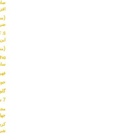
افز
(سر
ضرو
S.
این
(مصاحب
ساز
فهرست
جورج در Asda
گلو
7 شرکت 8800 وسیله نقلیه
جها
شرک