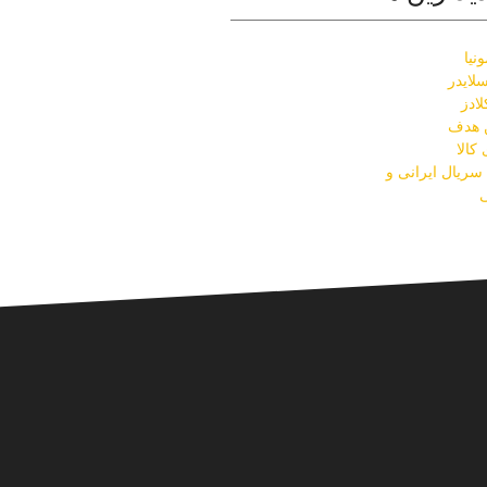
نیا
لایدر
ادز
ن هدف
کالا
ریال ایرانی و