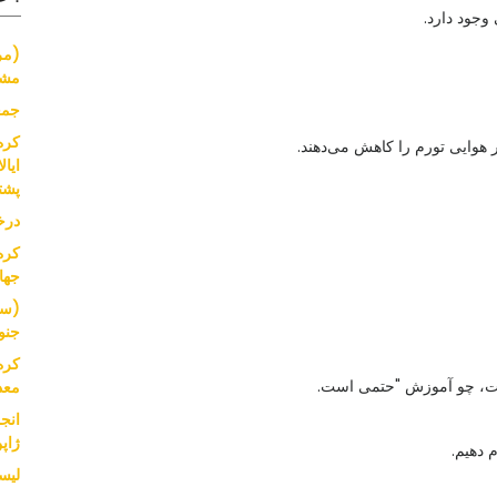
وجود دارد.
(مر
مشک
جمع
کره
 هوایی تورم را کاهش می‌دهند.
پشت
درخ
کره
جها
(سر
جنو
کره
است، چو آموزش "حتمی است.
معد
انج
ژاپ
 دهیم.
لیست ا