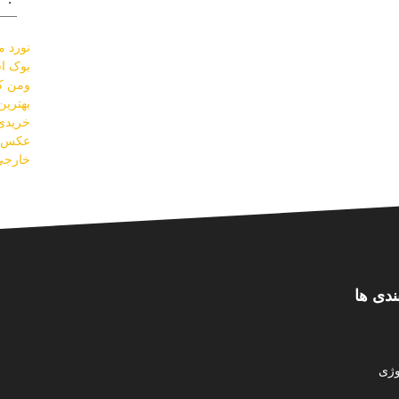
نورد مو
بوک اس
ومن کل
بهتری
خریدی 
عکس س
خارجی
ندی ها
ژی