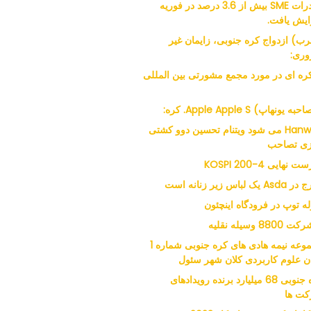
صادرات SME بیش از 3.6 درصد در فوریه
ایش یافت.
ب) ازدواج کره جنوبی، زایمان غیر
ری:
 کره ای در مورد مجمع مشورتی بین المللی
ه یونهاپ) Apple Apple S. کره:
Hanwha می شود ویتنام تحسین دوو کشتی
ی تصاحب
 نهایی KOSPI 200-4
 یک لباس زیر زنانه است
له توپ در فرودگاه اینچئون
مجموعه نیمه هادی های کره جنوبی شماره 1
ن علوم کاربردی کلان شهر سئول
کره جنوبی 68 میلیارد برنده رویدادهای
ت ها