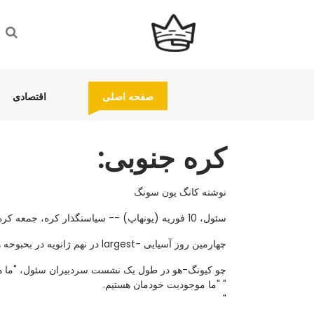
(current)
(current)
صفحه اصلی
اقتصادی
کره جنوبی:
نوشته کانگ یون سونگ
سئول، 10 فوریه (یونهاپ) -- سیاستگذار کره، جمعه کره است، در هر صورت امسال به تدریج خواهد بود.
چهارمین روز آسیایی -largest در نهم ژانویه در بحبوحه هزینه ها 5 درصد افزایش داشته است.
چو کیونگ-هو در طول یک نشست سردبیران سئول، "ما هنوز
" "ما موجودیت خودمان هستیم.
"