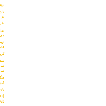
روز
باز
در ت
طرح
پریا
می 
عذر
کره
می‌
می‌
هنگ
فرو
رئیس SK از قدرت خر
ژاپ